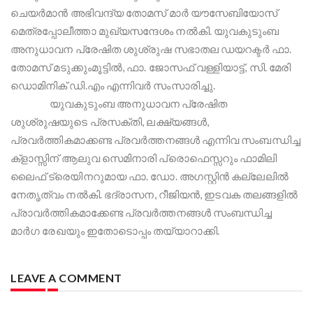
ചെയർമാൻ അഭിവന്ദ്യ തോമസ് മാർ യൗസേബിയോസ്
മെത്രപ്പോലീത്താ മുഖ്യസന്ദേശം നൽകി. യുവകുടുംബ
അനുധാവന പ്രേഷിത ശുശ്രുഷ സഭാതല ഡയറക്ടർ ഫാ.
തോമസ് മടുക്കുംമൂട്ടിൽ, ഫാ. ജോസഫ് വള്ളിയാട്ട്, സി. മേരി
ഡൊമിനിക് ഡി.എം എന്നിവർ സംസാരിച്ചു.
യുവകുടുംബ അനുധാവന പ്രേഷിത
ശുശ്രുഷയുടെ പ്രസക്തി, ലക്ഷ്യങ്ങൾ,
പ്രവർത്തികമാക്കണ്ട പ്രവർത്തനങ്ങൾ എന്നിവ സംബന്ധിച്ച
ക്‌ളാസ്സിന് ആലുവ സെമിനാരി പ്രൊഫെസ്സറും ഫാമിലി
ലൈഫ് ട്രെയിനറുമായ ഫാ. ഡോ. അഗസ്റ്റിൻ കല്ലേലിൽ
നേതൃത്വം നൽകി. ഭദ്രാസന, റീജിയൻ, ഇടവക തലങ്ങളിൽ
പ്രാവർത്തികമാക്കേണ്ട പ്രവർത്തനങ്ങൾ സംബന്ധിച്ച
മാർഗ രേഖയും ഇതോടൊപ്പം തയ്യാറാക്കി.
LEAVE A COMMENT