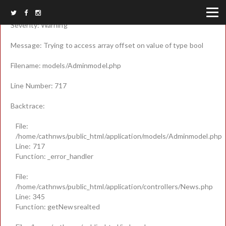
A PHP Error was encountered
Severity: Warning
Message: Trying to access array offset on value of type bool
Filename: models/Adminmodel.php
Line Number: 717
Backtrace:
File:
/home/cathnws/public_html/application/models/Adminmodel.php
Line: 717
Function: _error_handler
File:
/home/cathnws/public_html/application/controllers/News.php
Line: 345
Function: getNewsrealted