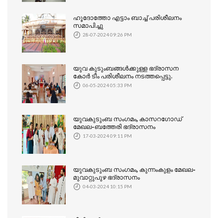
ഹൂദോത്തോ എട്ടാം ബാച്ച് പരിശീലനം
സമാപിച്ചു
28-07-2024 09:26 PM
യുവ കുടുംബങ്ങൾക്കുള്ള ഭദ്രാസന
കോർ ടീം പരിശീലനം നടത്തപ്പെട്ടു.
06-05-2024 05:33 PM
യുവകുടുംബ സംഗമം, കാസറഗോഡ്
മേഖല-ബത്തേരി ഭദ്രാസനം
17-03-2024 09:11 PM
യുവകുടുംബ സംഗമം, കുന്നംകുളം മേഖല-
മുവാറ്റുപുഴ ഭദ്രാസനം
04-03-2024 10:15 PM