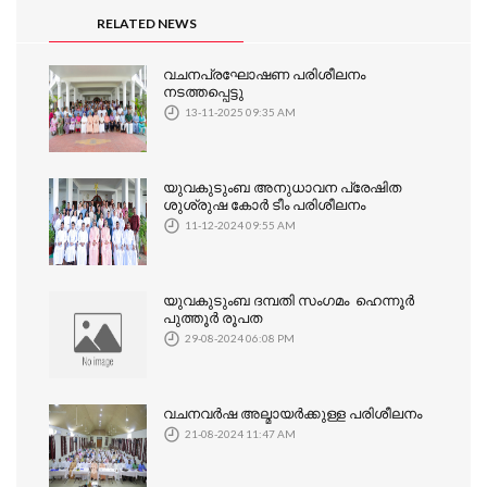
RELATED NEWS
വചനപ്രഘോഷണ പരിശീലനം
നടത്തപ്പെട്ടു
13-11-2025 09:35 AM
യുവകുടുംബ അനുധാവന പ്രേഷിത
ശുശ്രുഷ കോർ ടീം പരിശീലനം
11-12-2024 09:55 AM
യുവകുടുംബ ദമ്പതി സംഗമം ഹെന്നൂർ
പുത്തൂർ രൂപത
29-08-2024 06:08 PM
വചനവർഷ അല്മായർക്കുള്ള പരിശീലനം
21-08-2024 11:47 AM