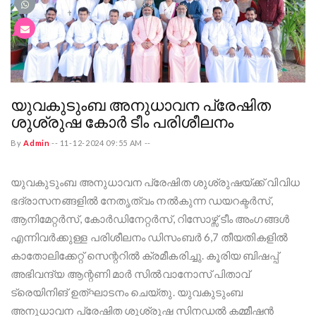
യുവകുടുംബ അനുധാവന പ്രേഷിത
ശുശ്രുഷ കോർ ടീം പരിശീലനം
By
Admin
--
11-12-2024 09:55 AM
--
യുവകുടുംബ അനുധാവന പ്രേഷിത ശുശ്രുഷയ്ക്ക് വിവിധ
ഭദ്രാസനങ്ങളിൽ നേതൃത്വം നൽകുന്ന ഡയറക്ടർസ്,
ആനിമേറ്റർസ്, കോർഡിനേറ്റർസ്, റിസോഴ്സ് ടീം അംഗങ്ങൾ
എന്നിവർക്കുള്ള പരിശീലനം ഡിസംബർ 6,7 തീയതികളിൽ
കാതോലിക്കേറ്റ് സെന്ററിൽ ക്രമീകരിച്ചു. കൂരിയ ബിഷപ്പ്
അഭിവന്ദ്യ ആന്റണി മാർ സിൽവാനോസ് പിതാവ്
ട്രെയിനിങ് ഉത്‌ഘാടനം ചെയ്തു. യുവകുടുംബ
അനുധാവന പ്രേഷിത ശുശ്രുഷ സിനഡൽ കമ്മീഷൻ