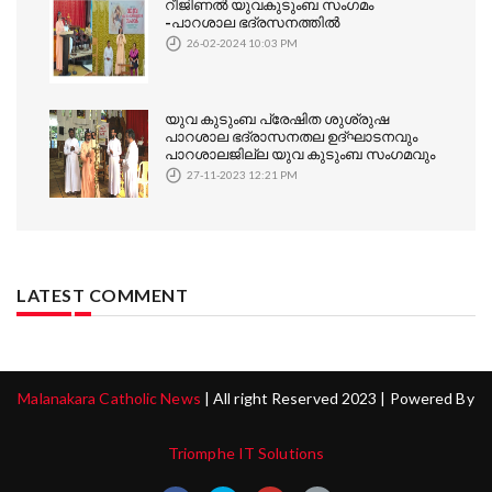
റീജിണൽ യുവകുടുംബ സംഗമം
-പാറശാല ഭദ്രസനത്തിൽ
26-02-2024 10:03 PM
യുവ കുടുംബ പ്രേഷിത ശുശ്രുഷ
പാറശാല ഭദ്രാസനതല ഉദ്ഘാടനവും
പാറശാലജില്ല യുവ കുടുംബ സംഗമവും
27-11-2023 12:21 PM
LATEST COMMENT
Malanakara Catholic News
| All right Reserved 2023 | Powered By
Triomphe IT Solutions