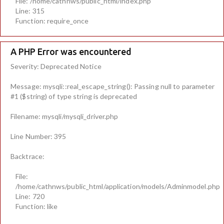
File: /home/cathnws/public_html/index.php
Line: 315
Function: require_once
A PHP Error was encountered
Severity: Deprecated Notice
Message: mysqli::real_escape_string(): Passing null to parameter
#1 ($string) of type string is deprecated
Filename: mysqli/mysqli_driver.php
Line Number: 395
Backtrace:
File:
/home/cathnws/public_html/application/models/Adminmodel.php
Line: 720
Function: like