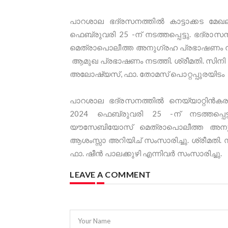
പാറശാല ഭദ്രസനത്തിൽ കാട്ടാക്കട മ
ഫെബ്രുവരി 25 -ന് നടത്തപ്പെട്ടു. ഭദ്
മെത്രാപൊലീത്ത അനുഗ്രഹ പ്രഭാഷണം നടത്
ആമുഖ പ്രഭാഷണം നടത്തി. ശ്രീമതി. സിന
അലോഷ്യസ്, ഫാ. തോമസ് പൊറ്റപ്പുരയിടം 
പാറശാല ഭദ്രസനത്തിൽ നെയ്യാറ്റിൻ
2024 ഫെബ്രുവരി 25 -ന് നടത്തപ്പെട
യൗസേബിയോസ് മെത്രാപൊലീത്ത അനുഗ്
ആശംസ്സാ അറിയിച് സംസാരിച്ചു. ശ്രീമത
ഫാ. ഷീൻ പാലക്കുഴി എന്നിവർ സംസാരിച്ചു.
LEAVE A COMMENT
Your Name