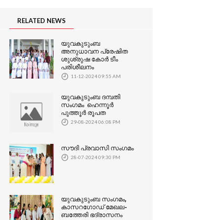
RELATED NEWS
യുവകുടുംബ
അനുധാവന പ്രേഷിത
ശുശ്രുഷ കോർ ടീം
പരിശീലനം
11-12-2024 09:55 AM
യുവകുടുംബ ദമ്പതി
സംഗമം ഹെന്നൂർ
പുത്തൂർ രൂപത
29-08-2024 06:08 PM
സൗദി പ്രവാസി സംഗമം
28-07-2024 09:30 PM
യുവകുടുംബ സംഗമം,
കാസറഗോഡ് മേഖല-
ബത്തേരി ഭദ്രാസനം