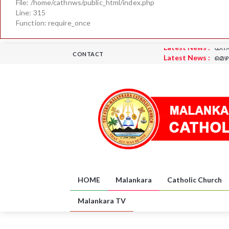
File: /home/cathnws/public_html/index.php
Line: 315
Function: require_once
Latest News :
മെഴ
CONTACT
Latest News :
പദയ
Latest News :
പദയ
Latest News :
ധന്
Latest News :
UK
Latest News :
ധന്
HOME
Malankara
Catholic Church
Malankara TV