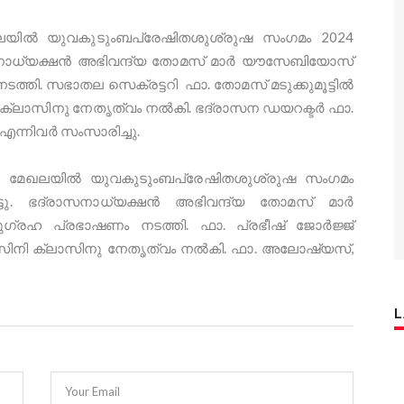
േഖലയിൽ യുവകുടുംബപ്രേഷിതശുശ്രുഷ സംഗമം 2024
രാസനാധ്യക്ഷൻ അഭിവന്ദ്യ തോമസ് മാര്‍ യൗസേബിയോസ്
തി. സഭാതല സെക്രട്ടറി ഫാ. തോമസ് മടുക്കുമൂട്ടിൽ
ി ക്ലാസിനു നേതൃത്വം നൽകി. ഭദ്രാസന ഡയറക്ടർ ഫാ.
എന്നിവർ സംസാരിച്ചു.
കര മേഖലയിൽ യുവകുടുംബപ്രേഷിതശുശ്രുഷ സംഗമം
്ടു. ഭദ്രാസനാധ്യക്ഷൻ അഭിവന്ദ്യ തോമസ് മാര്‍
രഹ പ്രഭാഷണം നടത്തി. ഫാ. പ്രഭീഷ് ജോർജ്ജ്
ി. സിനി ക്ലാസിനു നേതൃത്വം നൽകി. ഫാ. അലോഷ്യസ്,
Your Email