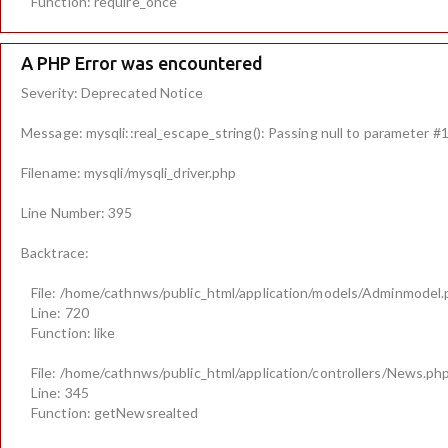
Function: require_once
A PHP Error was encountered
Severity: Deprecated Notice
Message: mysqli::real_escape_string(): Passing null to parameter #1 
Filename: mysqli/mysqli_driver.php
Line Number: 395
Backtrace:
File: /home/cathnws/public_html/application/models/Adminmodel
Line: 720
Function: like
File: /home/cathnws/public_html/application/controllers/News.ph
Line: 345
Function: getNewsrealted