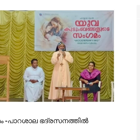
ം -പാറശാല ഭദ്രസനത്തിൽ