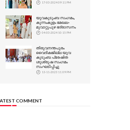
17-03-2024 09:11 PM
യുവകുടുംബ സംഗമം,
കുന്നംകുളം മേഖല-
മുവാറ്റുപുഴ ഭദ്രാസനം
04-03-2024 10:15 PM
തിരുവനന്തപുരം
വൈദികജില്ല യുവ
കുടുംബ പ്രേഷിത
ശുശ്രുഷ സംഗമം
സംഘടിപ്പിച്ചു
13-11-2023 11:09 PM
LATEST COMMENT