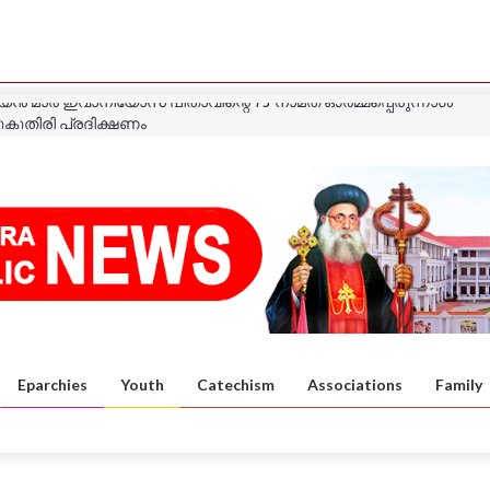
ുകുതിരി പ്രദിക്ഷണം
ാത്ര
ാത്ര
യൻ മാർ ഈവാനിയോസ് പിതാവിന്റെ ഓർമ്മപ്പെരുന്നാൾ
 കൺവൻഷൻ
യൻ മാർ ഇവാനിയോസ് പിതാവിന്റെ 73 നാമത് ഓർമ്മപ്പെരുന്നാൾ
Eparchies
Youth
Catechism
Associations
Family