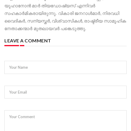
യൂഹാനോൻ മാർ തിയഡോഷ്യസ് എന്നിവർ
സഹകാർമികരായിരുന്നു. വികാരി ജനറാൾമാർ, നിരവധി
വൈദികർ, സന്യസ്തർ, വിശ്വാസികൾ, രാഷ്ട്രീയ സാമൂഹിക
നേതാക്കന്മാർ മുതലായവർ പങ്കെടുത്തു.
LEAVE A COMMENT
Your Name
Your Email
Your Comment