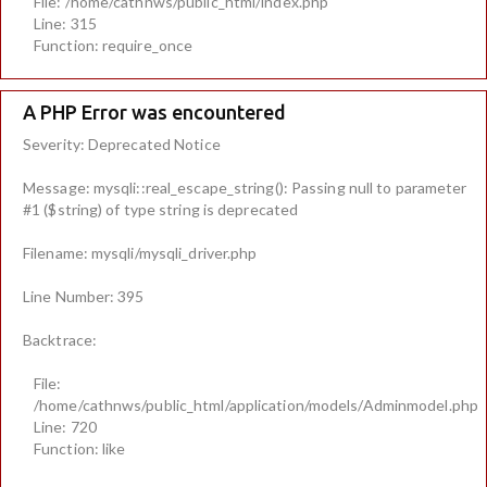
File: /home/cathnws/public_html/index.php
Line: 315
Function: require_once
A PHP Error was encountered
Severity: Deprecated Notice
Message: mysqli::real_escape_string(): Passing null to parameter
#1 ($string) of type string is deprecated
Filename: mysqli/mysqli_driver.php
Line Number: 395
Backtrace:
File:
/home/cathnws/public_html/application/models/Adminmodel.php
Line: 720
Function: like