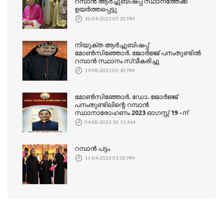
റമ്പാൻ ആര്‍ച്ചുബിഷപ്പ് സ്ഥാനത്തേക്ക്
ഉയർത്തപ്പെട്ടു
10-09-2023 05:20 PM
നിയുക്ത ആര്‍ച്ചുബിഷപ്പ്
മോൺസിഞ്ഞോർ. ജോര്‍ജ്ജ് പനംതുണ്ടിൽ
റമ്പാൻ സ്ഥാനം സ്വീകരിച്ചു
19-08-2023 05:42 PM
മോൺസിഞ്ഞോർ. ഡോ. ജോർജ്ജ്
പനംതുണ്ടിലിന്റെ റമ്പാൻ
സ്ഥാനാരോഹണം 2023 ഓഗസ്റ്റ് 19 -ന്
04-08-2023 10:11 AM
റമ്പാൻ പട്ടം
11-04-2023 01:00 PM