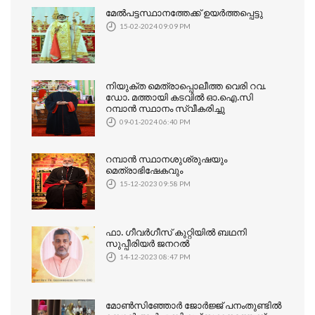
മേൽപട്ടസ്ഥാനത്തേക്ക് ഉയർത്തപ്പെട്ടു
15-02-2024 09:09 PM
നിയുക്ത മെത്രാപ്പൊലീത്ത വെരി റവ.
ഡോ. മത്തായി കടവില്‍ ഓ.ഐ.സി
റമ്പാൻ സ്ഥാനം സ്വീകരിച്ചു
09-01-2024 06:40 PM
റമ്പാൻ സ്ഥാനശുശ്രുഷയും
മെത്രാഭിഷേകവും
15-12-2023 09:58 PM
ഫാ. ഗീവർഗീസ് കുറ്റിയിൽ ബഥനി
സുപ്പീരിയർ ജനറൽ
14-12-2023 08:47 PM
മോൺസിഞ്ഞോർ ജോര്‍ജ്ജ് പനംതുണ്ടിൽ