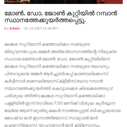
മോൺ. ഡോ. ജോൺ കുറ്റിയിൽ റമ്പാൻ
സ്ഥാനത്തേക്കുയർത്തപ്പെട്ടു.
By
Admin
--
22-10-2025 10:06 PM
--
മലങ്കര സുറിയാനി കത്തോലിക്കാ സഭയുടെ
തിരുവനന്തപുരം മേജർ അതിഭദ്രാസനത്തിന്റെ നിയുക്ത
സഹായ മെത്രാൻ മോൺ. ഡോ. ജോൺ കുറ്റിയിലിനെ
മലങ്കര സുറിയാനി കത്തോലിക്കാ സഭയുടെ തലവനും
പിതാവുമായ മേജർ ആർച്ചുബിഷപ്പ് കാതോലിക്കോസ്
കർദ്ദിനാൾ ബസേലിയോസ് ക്ളീമിസ് ബാവ റമ്പാൻ
സ്‌ഥാനത്തേക്കുയർത്തി. കൊട്ടാരക്കര കിഴക്കേത്തെരുവ്
പരിശുദ്ധ ത്രിത്വ മലങ്കര സുറിയാനി കത്തോലിക്കാ
പള്ളിയിൽ ഇന്ന് രാവിലെ 7.00 മണിക്ക് വിശുദ്ധ കുർബ്ബാന
മദ്ധ്യേ ആണ് ശുശ്രൂഷകൾ നടത്തപ്പെട്ടത്. ബിഷപ്പുമാരായ
ജോഷ്വാ മാർ ഇഗ്നാത്തിയോസ്, സാമുവൽ മാർ
ഐറേനിയോസ്, യൂഹാനോൻ മാർ ക്രിസോസ്റ്റം,