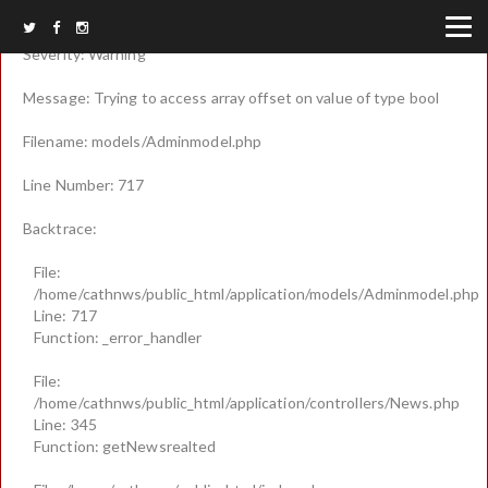
A PHP Error was encountered
Severity: Warning
Message: Trying to access array offset on value of type bool
Filename: models/Adminmodel.php
Line Number: 717
Backtrace:
File:
/home/cathnws/public_html/application/models/Adminmodel.php
Line: 717
Function: _error_handler
File:
/home/cathnws/public_html/application/controllers/News.php
Line: 345
Function: getNewsrealted