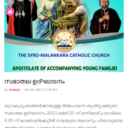
സഭാതല ഉദ്ഘാടനം
By
Admin
--
28-04-2023 12:23 PM
--
യുവകുടുംബങ്ങള്‍ക്കായുള്ള അജപാലന ശുശ്രൂഷയുടെ
സഭാതല ഉദ്ഘാടനം 2023 മെയ് 20-ന് ശനിയാഴ്ച രാവിലെ
9.30-ന് കാതോലിക്കേറ്റില്‍ സഭയുടെ തലവനും പിതാവുമായ
അത്യഭിവന്ദ്യ കാതോലിക്കാബാവാ തിരുമേനി