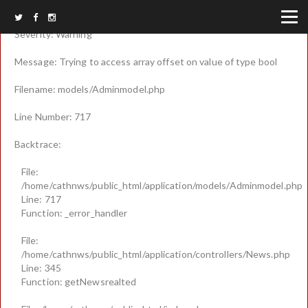
A PHP Error was encountered
Severity: Warning
Message: Trying to access array offset on value of type bool
Filename: models/Adminmodel.php
Line Number: 717
Backtrace:
File:
/home/cathnws/public_html/application/models/Adminmodel.php
Line: 717
Function: _error_handler
File:
/home/cathnws/public_html/application/controllers/News.php
Line: 345
Function: getNewsrealted