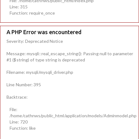
File: /home/cathnws/public_html/index.php
Line: 315
Function: require_once
A PHP Error was encountered
Severity: Deprecated Notice
Message: mysqli::real_escape_string(): Passing null to parameter
#1 ($string) of type string is deprecated
Filename: mysqli/mysqli_driver.php
Line Number: 395
Backtrace:
File:
/home/cathnws/public_html/application/models/Adminmodel.php
Line: 720
Function: like