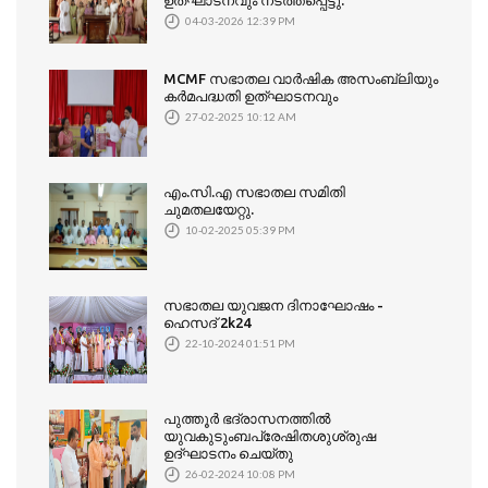
ഉത്‌ഘാടനവും നടത്തപ്പെട്ടു.
04-03-2026 12:39 PM
MCMF സഭാതല വാർഷിക അസംബ്ലിയും
കർമപദ്ധതി ഉത്‌ഘാടനവും
27-02-2025 10:12 AM
എം.സി.എ സഭാതല സമിതി
ചുമതലയേറ്റു.
10-02-2025 05:39 PM
സഭാതല യുവജന ദിനാഘോഷം -
ഹെസദ് 2k24
22-10-2024 01:51 PM
പുത്തൂർ ഭദ്രാസനത്തിൽ
യുവകുടുംബപ്രേഷിതശുശ്രുഷ
ഉദ്ഘാടനം ചെയ്തു
26-02-2024 10:08 PM