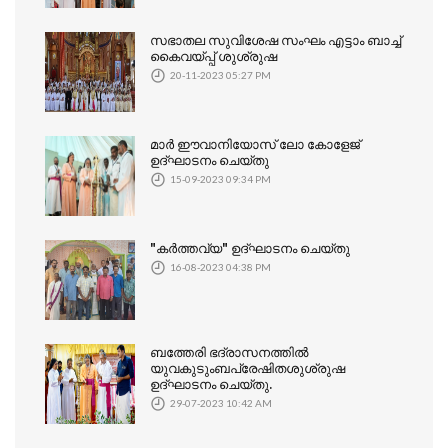
സഭാതല സുവിശേഷ സംഘം എട്ടാം ബാച്ച്
കൈവയ്പ്പ് ശുശ്രുഷ
20-11-2023 05:27 PM
മാർ ഈവാനിയോസ് ലോ കോളേജ്
ഉദ്ഘാടനം ചെയ്തു
15-09-2023 09:34 PM
"കർത്തവ്യ" ഉദ്ഘാടനം ചെയ്തു
16-08-2023 04:38 PM
ബത്തേരി ഭദ്രാസനത്തിൽ
യുവകുടുംബപ്രേഷിതശുശ്രുഷ
ഉദ്ഘാടനം ചെയ്തു.
29-07-2023 10:42 AM