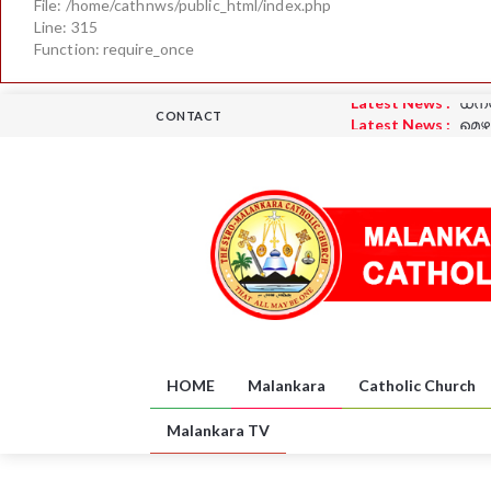
File: /home/cathnws/public_html/index.php
Line: 315
Function: require_once
Latest News :
മെഴ
CONTACT
Latest News :
പദയ
Latest News :
പദയ
Latest News :
ധന്
Latest News :
UK
Latest News :
ധന്
HOME
Malankara
Catholic Church
Malankara TV