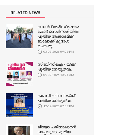
RELATED NEWS
സെൻറ് മേരീസ് മലങ്കര
മേജർ സെമിനാരിയിൽ
പുതിയ അക്കാദമിക്
ബ്ലോക്ക് കൂദാശ
ചെയ്തു.
03-03-2026 09:29 PM
സിബിസിഐ - യ്ക്ക്
പുതിയ നേതൃത്വം.
09-02-2026 10:21 AM
കെ സി ബി സി-യ്ക്ക്
പുതിയ നേതൃത്വം
12-12-2025 07:09 PM
ലിയോ പതിനാലാമൻ
പാപ്പയുടെ പുതിയ