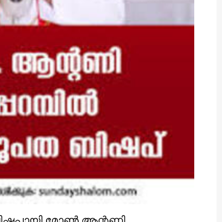
ിഷപ്പായി മോൺ ആന്റണി