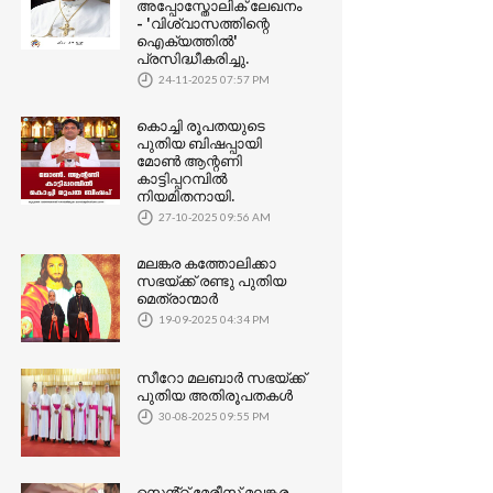
അപ്പോസ്തോലിക് ലേഖനം
- 'വിശ്വാസത്തിന്റെ
ഐക്യത്തിൽ'
പ്രസിദ്ധീകരിച്ചു.
24-11-2025 07:57 PM
കൊച്ചി രൂപതയുടെ
പുതിയ ബിഷപ്പായി
മോൺ ആന്റണി
കാട്ടിപ്പറമ്പിൽ
നിയമിതനായി.
27-10-2025 09:56 AM
മലങ്കര കത്തോലിക്കാ
സഭയ്‌ക്ക്‌ രണ്ടു പുതിയ
മെത്രാന്മാർ
19-09-2025 04:34 PM
സീറോ മലബാര്‍ സഭയ്ക്ക്
പുതിയ അതിരൂപതകൾ
30-08-2025 09:55 PM
സെൻ്റ് മേരീസ് മലങ്കര