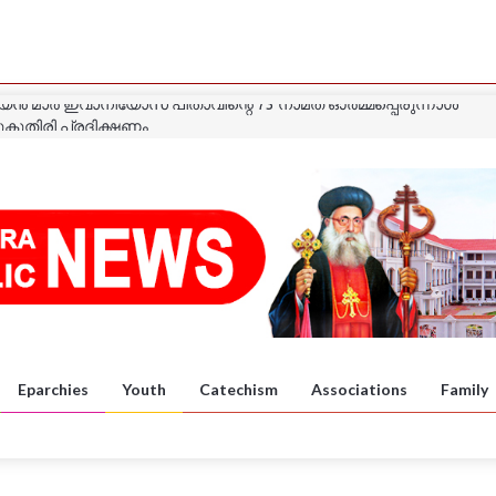
ുകുതിരി പ്രദിക്ഷണം
ാത്ര
ാത്ര
യൻ മാർ ഈവാനിയോസ് പിതാവിന്റെ ഓർമ്മപ്പെരുന്നാൾ
 കൺവൻഷൻ
യൻ മാർ ഇവാനിയോസ് പിതാവിന്റെ 73 നാമത് ഓർമ്മപ്പെരുന്നാൾ
Eparchies
Youth
Catechism
Associations
Family