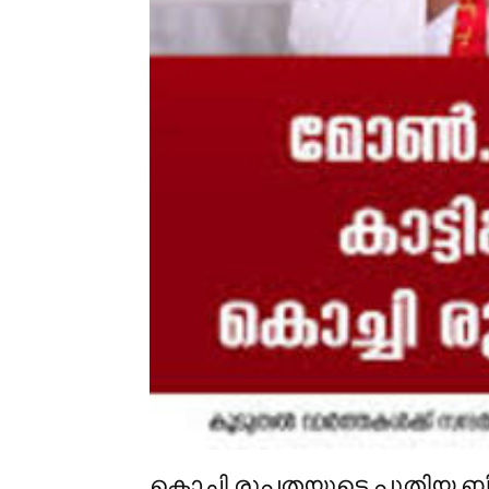
കൊച്ചി രൂപതയുടെ പുതിയ ബ