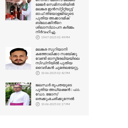
മേജർ സെമിനാരിയിൽ
മലങ്കര ഇൻസ്‌റ്റിറ്റ്യൂട്ട്
ഓഫ് തിയോളജിയുടെ
പുതിയ അക്കാദമിക്
ബ്ലോക്കിൻ്റെ
ശിലാസ്‌ഥാപന കർമ്മം
നിർവഹിച്ചു.
19-07-2025 02:49 PM
മലങ്കര സുറിയാനി
കത്തോലിക്കാ സഭയ്ക്കു
വേണ്ടി ഓസ്ട്രേലിയയിലെ
സിഡ്‌നിയിൽ പുതിയ
വൈദികൻ ചുമതലയേറ്റു.
10-06-2025 02:42 PM
ജലന്ധർ രൂപതയുടെ
പുതിയ അധ്യക്ഷൻ : ഫാ.
ഡോ. ജോസ്
തെക്കുംചേരിക്കുന്നേൽ
10-06-2025 02:17 PM