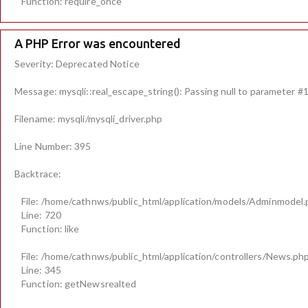
Function: require_once
A PHP Error was encountered
Severity: Deprecated Notice
Message: mysqli::real_escape_string(): Passing null to parameter #1 
Filename: mysqli/mysqli_driver.php
Line Number: 395
Backtrace:
File: /home/cathnws/public_html/application/models/Adminmodel
Line: 720
Function: like
File: /home/cathnws/public_html/application/controllers/News.ph
Line: 345
Function: getNewsrealted