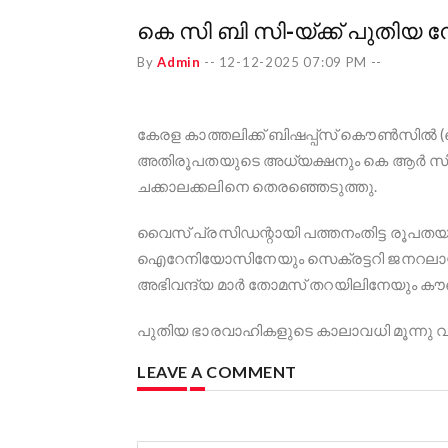
കെ സി ബി സി-യ്ക്ക് പുതിയ 
By
Admin
--
12-12-2025 07:09 PM
--
കേരള കാത്തലിക്ക് ബിഷപ്പ്സ് കൌൺസിൽ (
അതിരൂപതയുടെ അധ്യക്ഷനും കെ ആർ സി ബി
ചക്കാലക്കലിനെ തെരഞ്ഞെടുത്തു.
വൈസ് പ്രസിഡന്റായി പത്തനംതിട്ട രൂപത
ഐറേനിയോസിനേയും സെക്രട്ടറി ജനറലായ
അഭിവന്ദ്യ മാർ തോമസ് തറയിലിനേയും 
പുതിയ ഭാരവാഹികളുടെ കാലാവധി മൂന്നു 
LEAVE A COMMENT