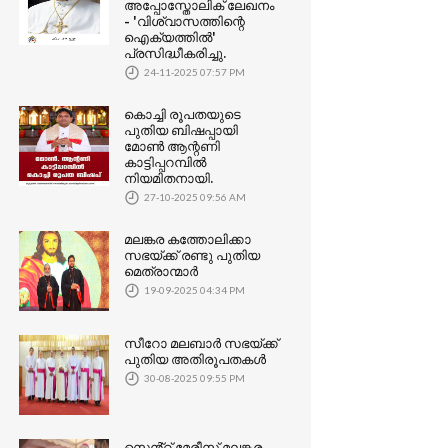
അപ്പോസ്തോലിക് ലേഖനം
- 'വിശ്വാസത്തിന്റെ
ഐക്യത്തിൽ'
പ്രസിദ്ധീകരിച്ചു.
24-11-2025 07:57 PM
കൊച്ചി രൂപതയുടെ
പുതിയ ബിഷപ്പായി
മോൺ ആന്റണി
കാട്ടിപ്പറമ്പിൽ
നിയമിതനായി.
27-10-2025 09:56 AM
മലങ്കര കത്തോലിക്കാ
സഭയ്‌ക്ക്‌ രണ്ടു പുതിയ
മെത്രാന്മാർ
19-09-2025 04:34 PM
സീറോ മലബാര്‍ സഭയ്ക്ക്
പുതിയ അതിരൂപതകൾ
30-08-2025 09:55 PM
സെൻ്റ് മേരീസ് മലങ്കര