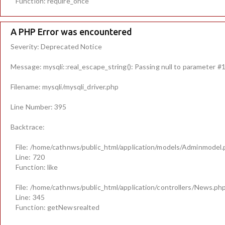
Function: require_once
A PHP Error was encountered
Severity: Deprecated Notice
Message: mysqli::real_escape_string(): Passing null to parameter #1 
Filename: mysqli/mysqli_driver.php
Line Number: 395
Backtrace:
File: /home/cathnws/public_html/application/models/Adminmodel
Line: 720
Function: like
File: /home/cathnws/public_html/application/controllers/News.ph
Line: 345
Function: getNewsrealted