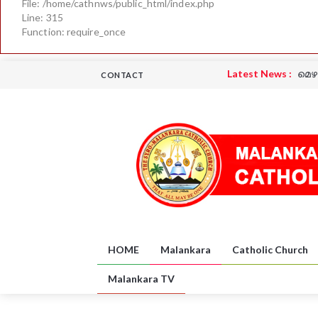
File: /home/cathnws/public_html/index.php
Line: 315
Function: require_once
Latest News :
മെഴ
CONTACT
Latest News :
പദയ
Latest News :
പദയ
Latest News :
ധന്
Latest News :
UK
Latest News :
ധന്
HOME
Malankara
Catholic Church
Malankara TV