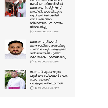
മേജർ സെമിനാരിയിൽ
മലങ്കര ഇൻസ്‌റ്റിറ്റ്യൂട്ട്
ഓഫ് തിയോളജിയുടെ
പുതിയ അക്കാദമിക്
ബ്ലോക്കിൻ്റെ
ശിലാസ്‌ഥാപന കർമ്മം
നിർവഹിച്ചു.
19-07-2025 02:49 PM
മലങ്കര സുറിയാനി
കത്തോലിക്കാ സഭയ്ക്കു
വേണ്ടി ഓസ്ട്രേലിയയിലെ
സിഡ്‌നിയിൽ പുതിയ
വൈദികൻ ചുമതലയേറ്റു.
10-06-2025 02:42 PM
ജലന്ധർ രൂപതയുടെ
പുതിയ അധ്യക്ഷൻ : ഫാ.
ഡോ. ജോസ്
തെക്കുംചേരിക്കുന്നേൽ
10-06-2025 02:17 PM