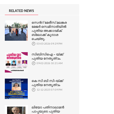
RELATED NEWS
സെൻറ് മേരീസ് മലങ്കര
മേജർ സെമിനാരിയിൽ
പുതിയ അക്കാദമിക്
ബ്ലോക്ക് കൂദാശ
ചെയ്തു.
03-03-2026 09:29 PM
സിബിസിഐ - യ്ക്ക്
പുതിയ നേതൃത്വം.
09-02-2026 10:21 AM
കെ സി ബി സി-യ്ക്ക്
പുതിയ നേതൃത്വം
12-12-2025 07:09 PM
ലിയോ പതിനാലാമൻ
പാപ്പയുടെ പുതിയ