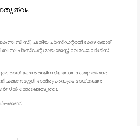
നേതൃത്വം
കെ സി ബി സി) പുതിയ പ്രസിഡന്റായി കോഴിക്കോട്
 സി പ്രസിഡന്റുമായ മോസ്റ്റ് റവ.ഡോ.വർഗീസ്
യുടെ അധ്യക്ഷൻ അഭിവന്ദ്യ ഡോ. സാമുവൽ മാർ
ി ചങ്ങനാശ്ശേരി അതിരൂപതയുടെ അധ്യക്ഷൻ
കൗൺസിൽ തെരഞ്ഞെടുത്തു.
വർഷമാണ്.