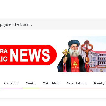
ുകുതിരി പ്രദിക്ഷണം
ാത്ര
ാത്ര
യൻ മാർ ഈവാനിയോസ് പിതാവിന്റെ ഓർമ്മപ്പെരുന്നാൾ
 കൺവൻഷൻ
യൻ മാർ ഇവാനിയോസ് പിതാവിന്റെ 73 നാമത് ഓർമ്മപ്പെരുന്നാൾ
Eparchies
Youth
Catechism
Associations
Family