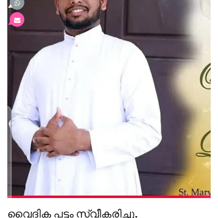
വൈദിക പട്ടം സ്വീകരിച്ചു.