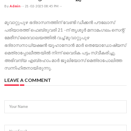
By
Admin
--
21-02-2025 08:45 PM
--
മൂവാറ്റുപുഴ ഭദ്രാസനത്തിന് വേണ്ടി ഡീക്കൻ പൗലോസ്
പരിയാരത്ത് ഫെബ്രുവരി 21 -ന് തൃശൂർ മനാമംഗലം സെന്റ്
മേരീസ് ദൈവാലയത്തിൽ വച്ച് മൂവാറ്റുപുഴ
ഭദ്രാസനാധ്യക്ഷൻ യൂഹാനോൻ മാർ തെയോഡോഷ്യസ്
മെത്രാപ്പോലീത്തയിൽ നിന്ന് വൈദിക പട്ടം സ്വീകരിച്ചു.
അഭിവന്ദ്യ എബ്രഹാം മാർ ജൂലിയോസ് മെത്രാപോലിത്ത
സന്നിഹിതനായിരുന്നു.
LEAVE A COMMENT
Your Name