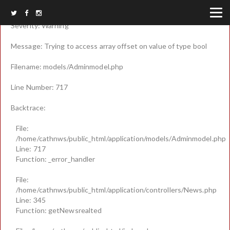
A PHP Error was encountered
Severity: Warning
Message: Trying to access array offset on value of type bool
Filename: models/Adminmodel.php
Line Number: 717
Backtrace:
File:
/home/cathnws/public_html/application/models/Adminmodel.php
Line: 717
Function: _error_handler
File:
/home/cathnws/public_html/application/controllers/News.php
Line: 345
Function: getNewsrealted