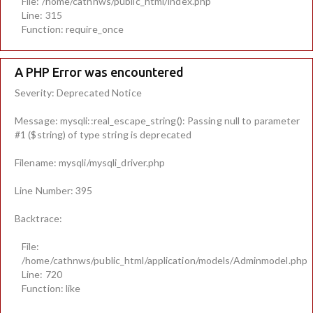
File: /home/cathnws/public_html/index.php
Line: 315
Function: require_once
A PHP Error was encountered
Severity: Deprecated Notice
Message: mysqli::real_escape_string(): Passing null to parameter
#1 ($string) of type string is deprecated
Filename: mysqli/mysqli_driver.php
Line Number: 395
Backtrace:
File:
/home/cathnws/public_html/application/models/Adminmodel.php
Line: 720
Function: like