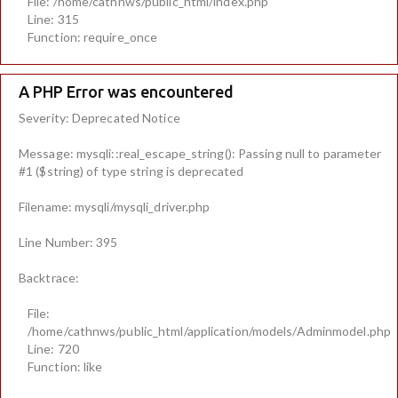
File: /home/cathnws/public_html/index.php
Line: 315
Function: require_once
A PHP Error was encountered
Severity: Deprecated Notice
Message: mysqli::real_escape_string(): Passing null to parameter
#1 ($string) of type string is deprecated
Filename: mysqli/mysqli_driver.php
Line Number: 395
Backtrace:
File:
/home/cathnws/public_html/application/models/Adminmodel.php
Line: 720
Function: like