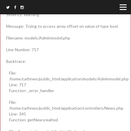
A PHP Error was encountered
Severity: Warning
Message: Trying to access array offset on value of type bool
Filename: models/Adminmodel.php
Line Number: 717
Backtrace:
File:
/home/cathnws/public_html/application/models/Adminmodel.php
Line: 717
Function: _error_handler
File:
/home/cathnws/public_html/application/controllers/News.php
Line: 345
Function: getNewsrealted