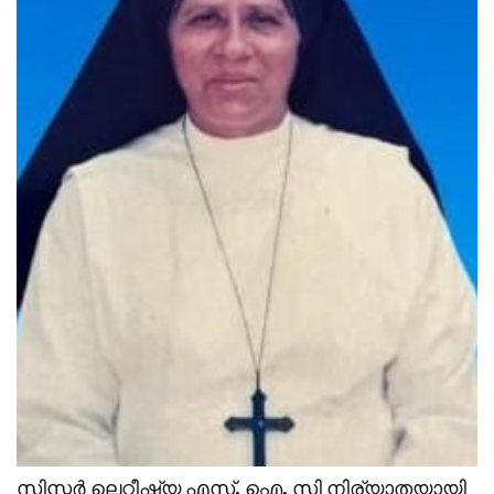
സിസ്റ്റർ ലെറ്റീഷ്യ എസ്. ഐ. സി നിര്യാതയായി