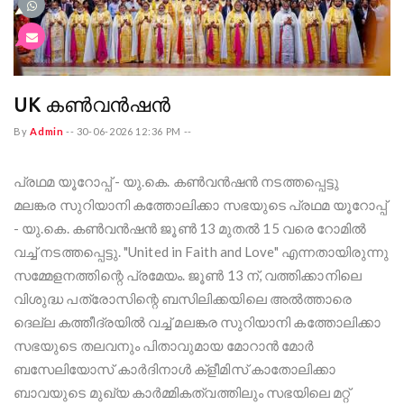
UK കൺവൻഷൻ
By
Admin
--
30-06-2026 12:36 PM
--
പ്രഥമ യൂറോപ്പ് - യു.കെ. കൺവൻഷൻ നടത്തപ്പെട്ടു
മലങ്കര സുറിയാനി കത്തോലിക്കാ സഭയുടെ പ്രഥമ യൂറോപ്പ്
- യു.കെ. കൺവൻഷൻ ജൂൺ 13 മുതൽ 15 വരെ റോമിൽ
വച്ച് നടത്തപ്പെട്ടു. "United in Faith and Love" എന്നതായിരുന്നു
സമ്മേളനത്തിന്റെ പ്രമേയം. ജൂൺ 13 ന്, വത്തിക്കാനിലെ
വിശുദ്ധ പത്രോസിന്റെ ബസിലിക്കയിലെ അൽത്താരെ
ദെല്ല കത്തീദ്രയിൽ വച്ച് മലങ്കര സുറിയാനി കത്തോലിക്കാ
സഭയുടെ തലവനും പിതാവുമായ മോറാൻ മോർ
ബസേലിയോസ് കാർദിനാൾ ക്ളീമിസ് കാതോലിക്കാ
ബാവയുടെ മുഖ്യ കാർമ്മികത്വത്തിലും സഭയിലെ മറ്റ്