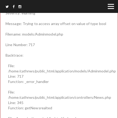
A PHP Error was encountered
Severity: Warning
Message: Trying to access array offset on value of type bool
Filename: models/Adminmodel.php
Line Number: 717
Backtrace:
File:
/home/cathnws/public_html/application/models/Adminmodel.php
Line: 717
Function: _error_handler
File:
/home/cathnws/public_html/application/controllers/News.php
Line: 345
Function: getNewsrealted