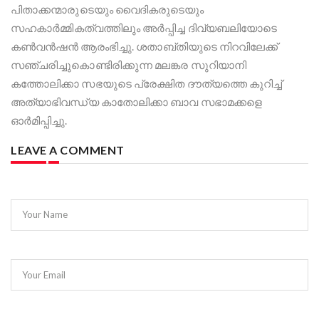
പിതാക്കന്മാരുടെയും വൈദികരുടെയും
സഹകാർമ്മികത്വത്തിലും അർപ്പിച്ച ദിവ്യബലിയോടെ
കൺവൻഷൻ ആരംഭിച്ചു. ശതാബ്തിയുടെ നിറവിലേക്ക്
സഞ്ചരിച്ചുകൊണ്ടിരിക്കുന്ന മലങ്കര സുറിയാനി
കത്തോലിക്കാ സഭയുടെ പ്രേക്ഷിത ദൗത്യത്തെ കുറിച്ച്
അത്യാഭിവന്ധ്യ കാതോലിക്കാ ബാവ സഭാമക്കളെ
ഓർമിപ്പിച്ചു.
LEAVE A COMMENT
Your Name
Your Email