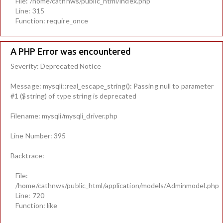
File: /home/cathnws/public_html/index.php
Line: 315
Function: require_once
A PHP Error was encountered
Severity: Deprecated Notice
Message: mysqli::real_escape_string(): Passing null to parameter
#1 ($string) of type string is deprecated
Filename: mysqli/mysqli_driver.php
Line Number: 395
Backtrace:
File:
/home/cathnws/public_html/application/models/Adminmodel.php
Line: 720
Function: like