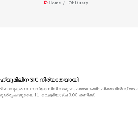
Home
Obituary
ർ ഹ്യൂമിലീന SIC നിര്യാതയായി
ിഹാനുകരണ സന്യാസിനി സമൂഹം പത്തനംതിട്ട പ്രൊവിൻസ് അംഗം സ
ുശ്രൂഷ ജൂലൈ 11 വെള്ളിയാഴ്ച 3.00 മണിക്ക്.