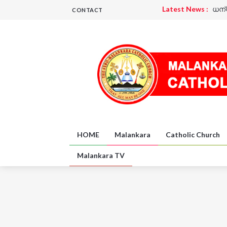
Latest News :
ധന്
CONTACT
Latest News :
മെഴ
Latest News :
പദയ
Latest News :
പദയ
Latest News :
ധന്
Latest News :
UK
HOME
Malankara
Catholic Church
Malankara TV