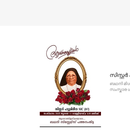
സിസ്റ്റ
ബഥനി മിശ
സംസ്കാര ശ