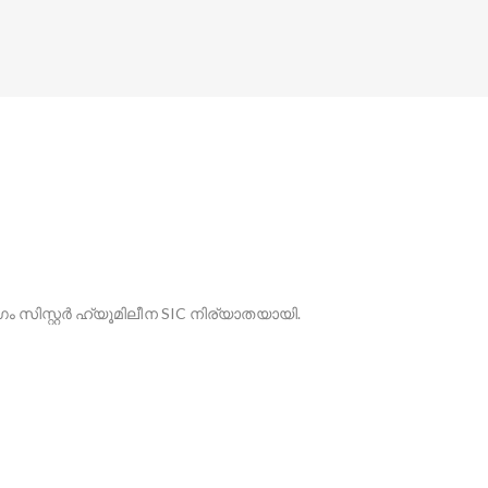
ിസ്റ്റർ ഹ്യൂമിലീന SIC നിര്യാതയായി.