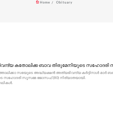
Home
Obituary
വന്ദ്യ കതോലിക്ക ബാവ തിരുമേനിയുടെ സഹോദരി 
ത്തോലിക്കാ സഭയുടെ അദ്ധ്യക്ഷൻ അത്യഭിവന്ദ്യ കർദ്ദിനാൾ മാർ 
 സഹോദരി സൂസമ്മ ജോസഫ് (80) നിര്യാതയായി.
ലികൾ.