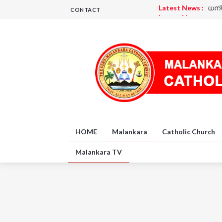
Latest News :
ധന്
CONTACT
Latest News :
മെഴ
Latest News :
പദയ
Latest News :
പദയ
Latest News :
ധന്
Latest News :
UK
HOME
Malankara
Catholic Church
Malankara TV