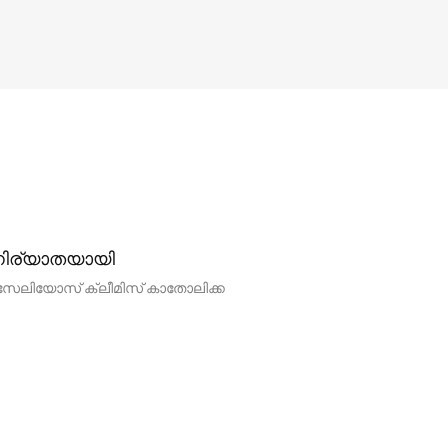
നിര്യാതയായി
ബസേലിയോസ് ക്ലീമിസ് കാതോലിക്ക