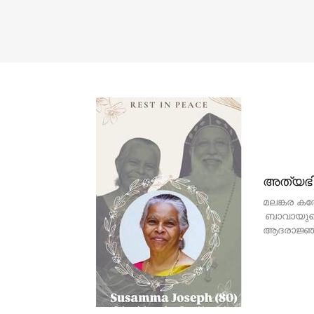
അത്യഭി
മലങ്കര ക
ബാവായുടെ
ആദരാജ്ഞ